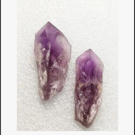
Bagues
▼
Boucles d'oreilles
▼
Bracelets
▼
Colliers
▼
Divers
▼
Obsidiennes
▼
Pendentifs
▼
Pierres Nat.
▼
Vertus
▼