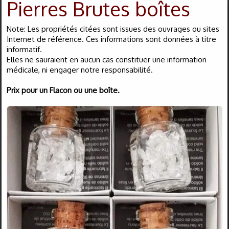
Pierres Brutes boîtes
Bagues
▼
Note: Les propriétés citées sont issues des ouvrages ou sites
Boucles d'oreilles
▼
Internet de référence. Ces informations sont données à titre
informatif.
Elles ne sauraient en aucun cas constituer une information
Bracelets
▼
médicale, ni engager notre responsabilité.
Colliers
▼
Prix pour un Flacon ou une boîte.
Divers
▼
Obsidiennes
▼
Pendentifs
▼
Pierres Nat.
▼
Vertus
▼