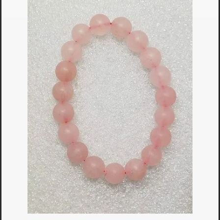
Bagues
▼
Boucles d'oreilles
▼
Bracelets
▼
Colliers
▼
Divers
▼
Obsidiennes
▼
Pendentifs
▼
Pierres Nat.
▼
Vertus
▼