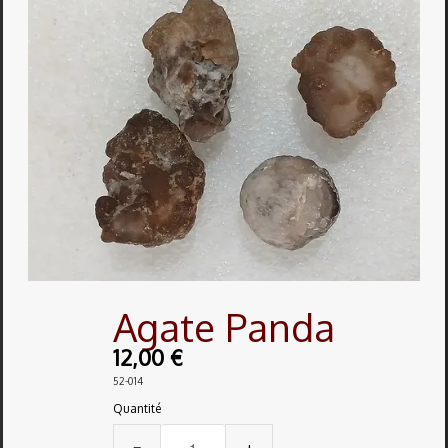
Bagues
▼
Boucles d'oreilles
▼
Bracelets
▼
Colliers
▼
Divers
▼
Obsidiennes
▼
Pendentifs
Agate Panda
▼
12,00 €
Pierres Nat.
▼
52-014
Vertus
▼
Quantité
−
+