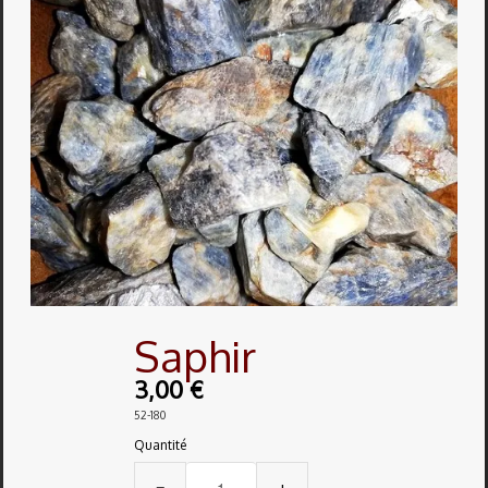
Bagues
▼
Boucles d'oreilles
▼
Bracelets
▼
Colliers
▼
Divers
▼
Obsidiennes
▼
Pendentifs
Saphir
▼
3,00 €
Pierres Nat.
▼
52-180
Vertus
▼
Quantité
−
+