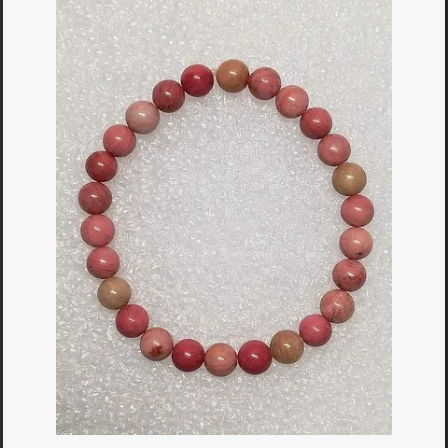
Bagues
▼
Boucles d'oreilles
▼
Bracelets
▼
Colliers
▼
Divers
▼
Obsidiennes
▼
Pendentifs
▼
Pierres Nat.
▼
Vertus
▼