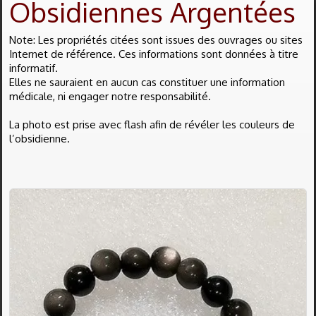
Obsidiennes Argentées
Bagues
▼
Note: Les propriétés citées sont issues des ouvrages ou sites
Boucles d'oreilles
▼
Internet de référence. Ces informations sont données à titre
informatif.
Elles ne sauraient en aucun cas constituer une information
Bracelets
▼
médicale, ni engager notre responsabilité.
Colliers
▼
La photo est prise avec flash afin de révéler les couleurs de
l’obsidienne.
Divers
▼
Obsidiennes
▼
Pendentifs
▼
Pierres Nat.
▼
Vertus
▼