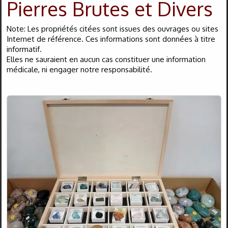
Pierres Brutes et Divers
Bagues
▼
Note: Les propriétés citées sont issues des ouvrages ou sites
Boucles d'oreilles
▼
Internet de référence. Ces informations sont données à titre
informatif.
Elles ne sauraient en aucun cas constituer une information
Bracelets
▼
médicale, ni engager notre responsabilité.
Colliers
▼
Divers
▼
Obsidiennes
▼
Pendentifs
▼
Pierres Nat.
▼
Vertus
▼