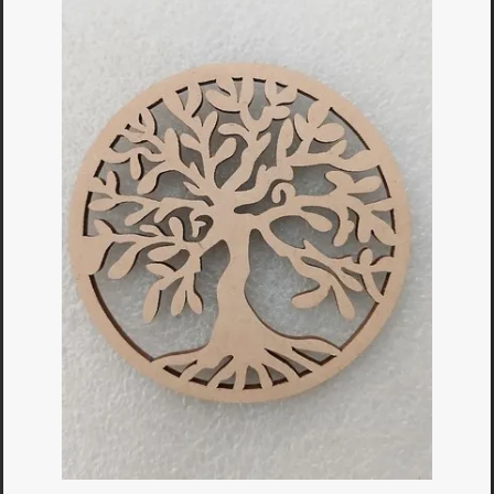
Bagues
▼
Boucles d'oreilles
▼
Bracelets
▼
Colliers
▼
Divers
▼
Obsidiennes
▼
Pendentifs
▼
Pierres Nat.
▼
Vertus
▼