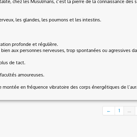
rtalité, chez les Musulmans, c’est la pierre de la connaissance des
erveux, les glandes, les poumons et les intestins.
ration profonde et régulière.
ès bien aux personnes nerveuses, trop spontanées ou agressives da
plus de tact.
os facultés amoureuses.
de montée en fréquence vibratoire des corps énergétiques de l’aura
←
1
...