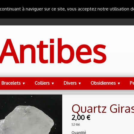
 continuant à naviguer sur ce site, vous acceptez notre utilisation 
Antibes
Bracelets
Colliers
Divers
Obsidiennes
P
▼
▼
▼
▼
Quartz Gira
2,00 €
52-166
Quantité