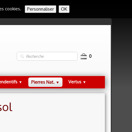
des cookies.
Personnaliser
OK
0
endentifs
Vertus
Pierres Nat.
▼
▼
▼
sol