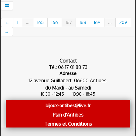
←
1
...
165
166
167
168
169
...
209
→
Contact
Tél: 06 17 01 88 73
Adresse
12 avenue Guillabert
06600 Antibes
du Mardi - au Samedi
10:30 - 12:45
13:30 - 18:45
bijoux-antibes@live.fr
Plan d'Antibes
Termes et Conditions